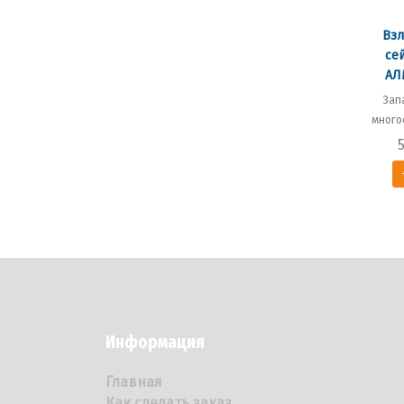
Взл
се
АЛ
Зап
много
Информация
Главная
Как сделать заказ