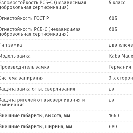
Взломостойкость РСБ-С (независимая
5 класс
добровольная сертификация)
Огнестойкость ГОСТ Р
60Б
Огнестойкость РСБ-С (независимая
60Б
добровольная сертификация)
Тип замка
два ключ
Модель замка
Kaba Mauer
Производитель замка
Германия
Система запирания
3-х сторо
Защита замка от высверливания
да
Защита ригелей от высверливания и
да
выбивания
Внешние габариты, высота, мм
1660
Внешние габариты, ширина, мм
680