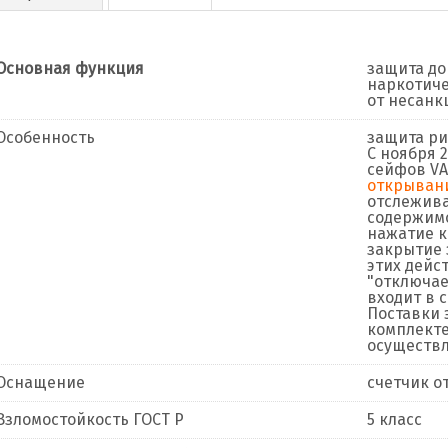
Основная функция
защита до
наркотиче
от несанк
Особенность
защита ри
C ноября 
сейфов VA
открывани
отслежива
содержимо
нажатие к
закрытие 
этих дейс
"отключае
входит в 
Поставки 
комплекте
осуществл
Оснащение
счетчик о
Взломостойкость ГОСТ Р
5 класс