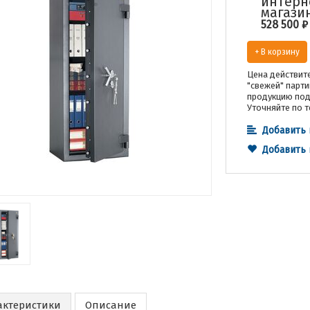
интерн
магази
528 500
₽
+ В корзину
Цена действите
"свежей" парти
продукцию под 
Уточняйте по т
Добавить 
Добавить
актеристики
Описание