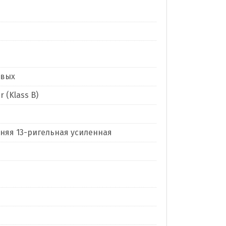
евых
 (Klass B)
нняя 13-ригельная усиленная