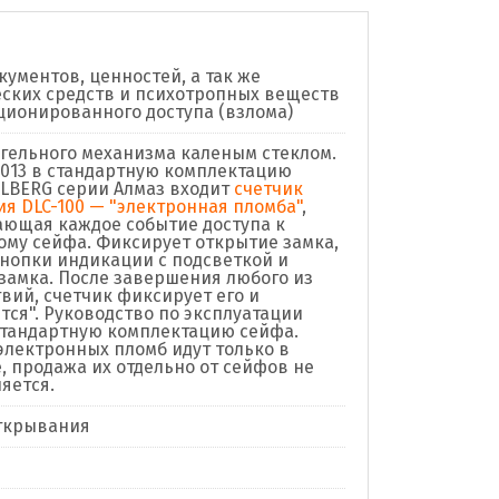
кументов, ценностей, а так же
ских средств и психотропных веществ
ционированного доступа (взлома)
гельного механизма каленым стеклом.
2013 в стандартную комплектацию
LBERG серии Алмаз входит
счетчик
я DLC-100 — "электронная пломба"
,
ющая каждое событие доступа к
му сейфа. Фиксирует открытие замка,
нопки индикации с подсветкой и
замка. После завершения любого из
твий, счетчик фиксирует его и
тся". Руководство по эксплуатации
стандартную комплектацию сейфа.
электронных пломб идут только в
, продажа их отдельно от сейфов не
яется.
ткрывания