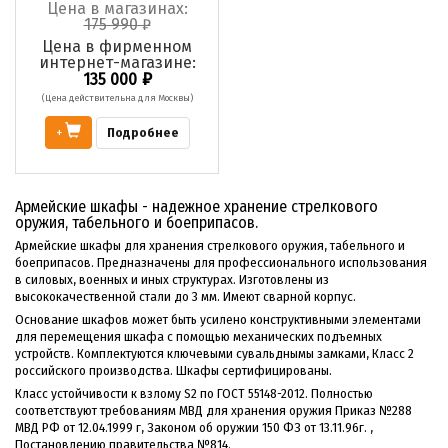
Цена в магазинах:
175 990
₽
Цена в фирменном
интернет-магазине:
₽
135 000
(Цена действительна для Москвы)
Подробнее
+
Армейские шкафы - надежное хранение стрелкового
оружия, табельного и боеприпасов.
Армейские шкафы для хранения стрелкового оружия, табельного и
боеприпасов. Предназначены для профессионального использования
в силовых, военных и иных структурах. Изготовлены из
высококачественной стали до 3 мм. Имеют сварной корпус.
Основание шкафов может быть усилено конструктивными элементами
для перемещения шкафа с помощью механических подъемных
устройств. Комплектуются ключевыми сувальднымы замками, Класс 2
российского производства. Шкафы сертифицированы.
Класс устойчивости к взлому S2 по ГОСТ 55148-2012. Полностью
соответствуют требованиям МВД для хранения оружия Приказ №288
МВД РФ от 12.04.1999 г, Законом об оружии 150 ФЗ от 13.11.96г. ,
Постановлению правительства №814.