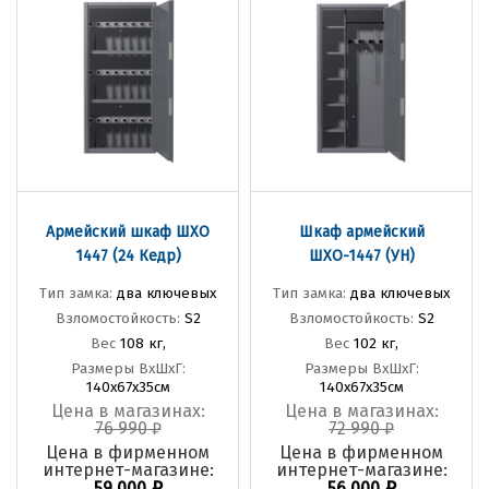
Армейский шкаф ШХО
Шкаф армейский
1447 (24 Кедр)
ШХО-1447 (УН)
Тип замка:
два ключевых
Тип замка:
два ключевых
Взломостойкость:
S2
Взломостойкость:
S2
Вес
108 кг,
Вес
102 кг,
Размеры ВхШхГ:
Размеры ВхШхГ:
140х67х35см
140х67х35см
Цена в магазинах:
Цена в магазинах:
76 990
₽
72 990
₽
Цена в фирменном
Цена в фирменном
интернет-магазине:
интернет-магазине:
₽
₽
59 000
56 000