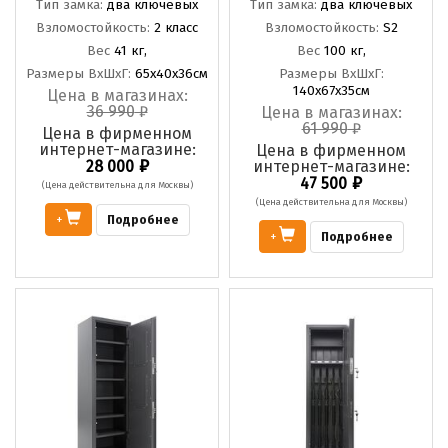
Тип замка:
два ключевых
Тип замка:
два ключевых
Взломостойкость:
2 класс
Взломостойкость:
S2
Вес
41 кг,
Вес
100 кг,
Размеры ВхШхГ:
65х40х36см
Размеры ВхШхГ:
140х67х35см
Цена в магазинах:
36 990
₽
Цена в магазинах:
61 990
₽
Цена в фирменном
интернет-магазине:
Цена в фирменном
₽
28 000
интернет-магазине:
₽
47 500
(Цена действительна для Москвы)
(Цена действительна для Москвы)
Подробнее
+
Подробнее
+