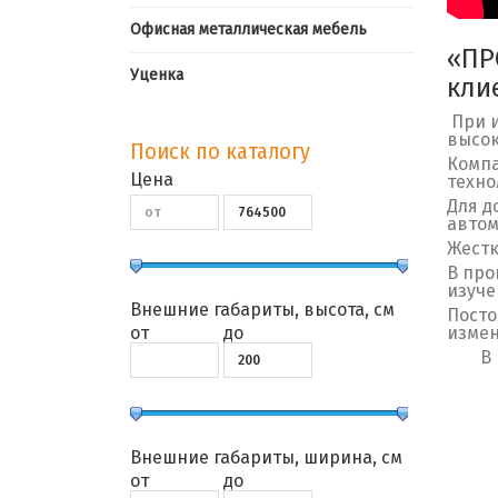
Офисная металлическая мебель
«ПР
Уценка
кли
При и
высок
Поиск по каталогу
Компа
Цена
техно
Для д
автом
Жестк
В про
изуче
Внешние габариты, высота, см
Посто
от
до
изме
В
Внешние габариты, ширина, см
от
до