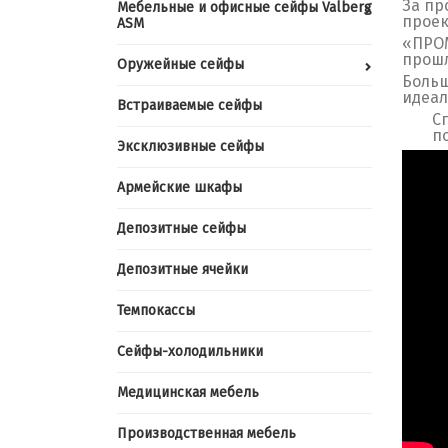
За пр
Мебельные и офисные сейфы Valberg
проек
ASM
«ПРОМ
прошл
Оружейные сейфы
Больш
идеал
Встраиваемые сейфы
С
п
Эксклюзивные сейфы
Армейские шкафы
Депозитные сейфы
Депозитные ячейки
Темпокассы
Сейфы-холодильники
Медицинская мебель
Производственная мебель