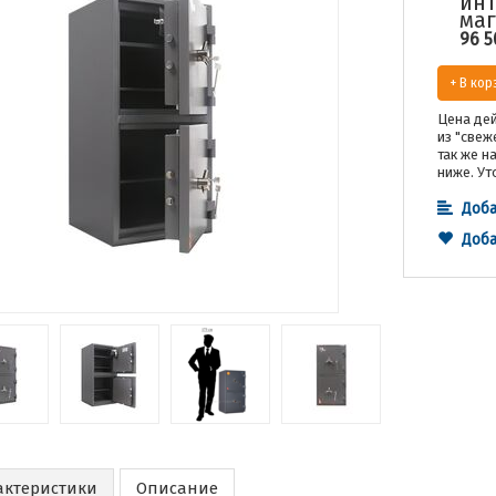
инт
маг
96 5
+ В кор
Цена дей
из "свеж
так же н
ниже. Ут
Доба
Доба
актеристики
Описание