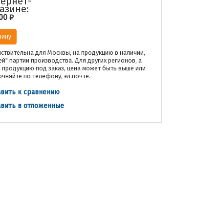
ернет-
азине:
00
₽
зину
ствительна для Москвы, на продукцию в наличии,
ей" партии производства. Для других регионов, а
а продукцию под заказ, цена может быть выше или
очняйте по телефону, эл.почте.
вить к сравнению
вить в отложенные