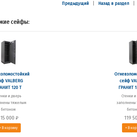
|
Предыдущий
Назад в раздел
жие сейфы:
взломостойкий
Огневзлом
йф VALBERG
сейф VA
АНИТ 120 T
ГРАНИТ 1
енки и дверь
Стенки и
лнены тяжелым
заполнены
бетоном
бето
115 000
₽
119 5
+ В корзину
+ В кор