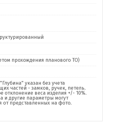
труктурированный
учетом прохождения планового ТО)
"Глубина" указан без учета
их частей - замков, ручек, петель.
е отклонение веса изделия +/- 10%.
а и другие параметры могут
я от представленных на фото.