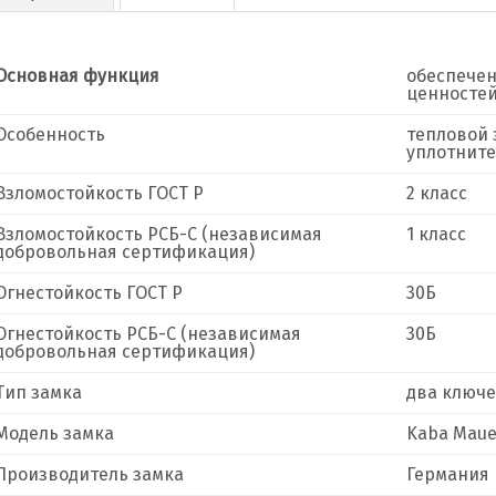
Основная функция
обеспечен
ценностей
Особенность
тепловой 
уплотнит
Взломостойкость ГОСТ Р
2 класс
Взломостойкость РСБ-С (независимая
1 класс
добровольная сертификация)
Огнестойкость ГОСТ Р
30Б
Огнестойкость РСБ-С (независимая
30Б
добровольная сертификация)
Тип замка
два ключ
Модель замка
Kaba Mauer
Производитель замка
Германия