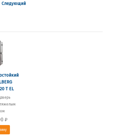
|
Следующий
остойкий
LBERG
20 Т EL
 дверь
 тяжелым
ном
00
₽
зину