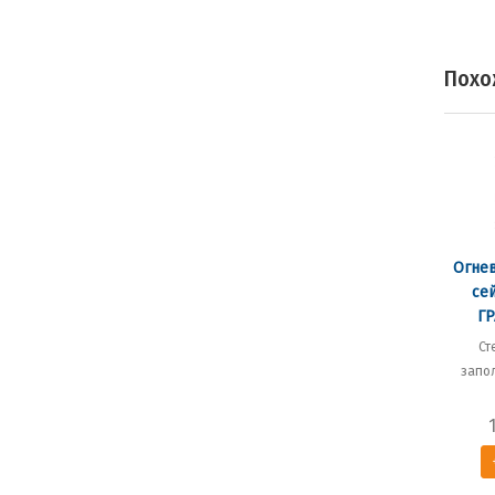
Похо
Огне
се
ГР
Ст
запо