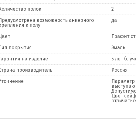
Количество полок
2
Предусмотрена возможность анкерного
да
крепления к полу
Цвет
Графит с
Тип покрытия
Эмаль
Гарантия на изделие
5 лет (с 
Страна производитель
Россия
Уточнение
Параметр 
выступающ
Допустимо
Цвет сейф
отличатьс