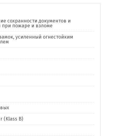
ие сохранности документов и
 при пожаре и взломе
замок, усиленный огнестойким
елем
евых
 (Klass B)