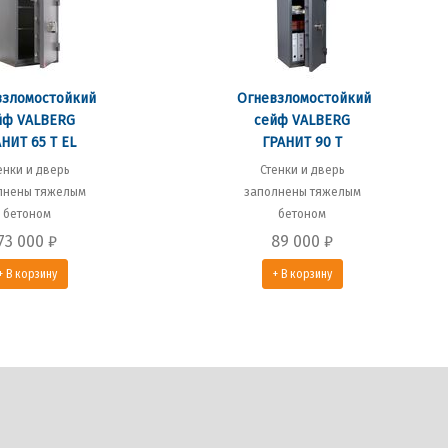
взломостойкий
Огневзломостойкий
йф VALBERG
сейф VALBERG
НИТ 65 Т EL
ГРАНИТ 90 Т
енки и дверь
Стенки и дверь
лнены тяжелым
заполнены тяжелым
бетоном
бетоном
73 000
₽
89 000
₽
+ В корзину
+ В корзину