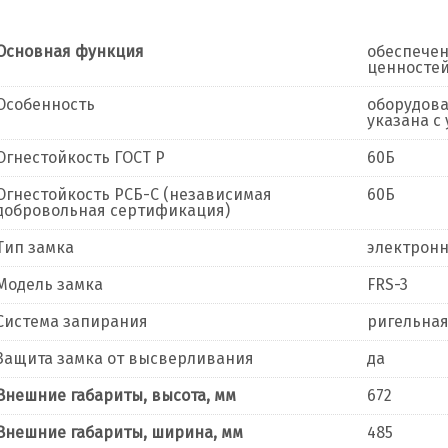
Основная функция
обеспечен
ценностей
Особенность
оборудова
указана с
Огнестойкость ГОСТ Р
60Б
Огнестойкость РСБ-С (независимая
60Б
добровольная сертификация)
Тип замка
электронн
Модель замка
FRS-3
Система запирания
ригельна
Защита замка от высверливания
да
Внешние габариты, высота, мм
672
Внешние габариты, ширина, мм
485