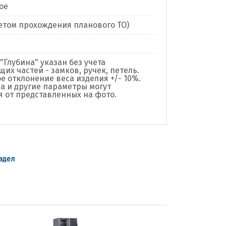
ое
учетом прохождения планового ТО)
"Глубина" указан без учета
их частей - замков, ручек, петель.
е отклонение веса изделия +/- 10%.
а и другие параметры могут
я от представленных на фото.
здел