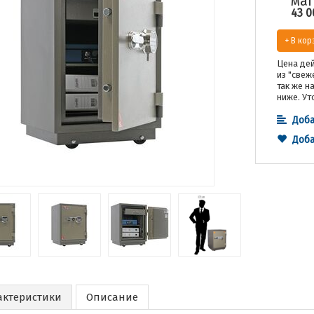
маг
43 0
+ В кор
Цена дей
из "свеж
так же н
ниже. Ут
Доба
Доба
актеристики
Описание