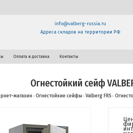
info@valberg-russia.ru
Адреса складов на территории РФ
ты
Оплата и доставка
Контакты
Огнестойкий сейф VALBER
рнет-магазин
Огнестойкие сейфы
Valberg FRS
Огнесто
>
>
>
Цен
фи
инт