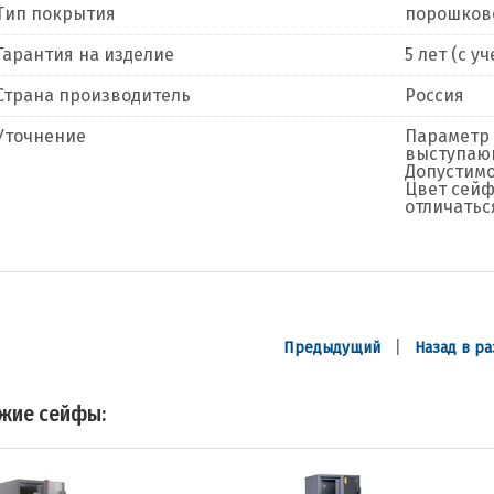
Тип покрытия
порошков
Гарантия на изделие
5 лет (с 
Страна производитель
Россия
Уточнение
Параметр 
выступающ
Допустимо
Цвет сейф
отличатьс
|
Предыдущий
Назад в ра
жие сейфы: