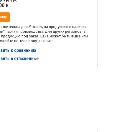
азине:
00
₽
зину
ствительна для Москвы, на продукцию в наличии,
ей" партии производства. Для других регионов, а
а продукцию под заказ, цена может быть выше или
очняйте по телефону, эл.почте.
вить к сравнению
вить в отложенные