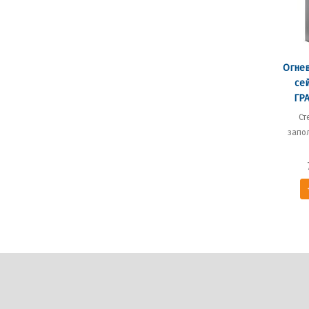
Огне
се
ГРА
Ст
запо