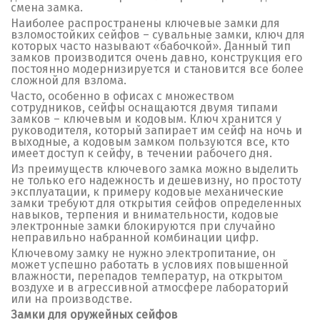
смена замка.
Наиболее распространены ключевые замки для
взломостойких сейфов – сувальные замки, ключ
для
которых часто называют «бабочкой». Данный тип
замков производится очень давно, конструкция его
постоянно модернизируется и становится все более
сложной для взлома.
Часто, особенно в офисах с множеством
сотрудников, сейфы оснащаются двумя типами
замков – ключевым и кодовым. Ключ хранится у
руководителя, который запирает им сейф на ночь и
выходные, а кодовым замком пользуются все, кто
имеет доступ к сейфу, в течении рабочего дня.
Из преимуществ ключевого замка можно выделить
не только его надежность и дешевизну, но простоту
эксплуатации, к примеру кодовые механические
замки требуют для открытия сейфов определенных
навыков, терпения и внимательности, кодовые
электронные замки блокируются при случайно
неправильно набранной комбинации цифр.
Ключевому замку не нужно электропитание, он
может успешно работать в условиях повышенной
влажности, перепадов температур, на открытом
воздухе и в агрессивной атмосфере лабораторий
или на производстве.
Замки для оружейных сейфов