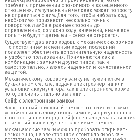
несанкционированного проникновения, но он
требует в применении спокойного и взвешенного
отношения, импульсивный человек может попросту
не справиться с ним. Для того, чтобы набрать код,
необходимо произвести несколько точных
поворотов лимба в разные стороны до
определенных, согласно коду, значений, иначе все
попытки будут тщетными – сейф не откроется.
Существуют два вида кодовых механических замков
– с постоянным и сменным кодом, последний
позволяет обеспечить дополнительную надежность
и удобство пользования. Применяются как в
комбинации с замками других типов, так и
самостоятельно, являясь надежной и качественной
защитой.
Механическому кодовому замку не нужен ключ в
буквальном смысле, подачи электроэнергии или
установки аккумулятора как в электронном, кроме
того, он очень стильно выглядит.
Сейф с электронным замком
Электронный сейфовый замок – это один из самых
устойчивых к взлому типов замков, и при установке
данного типа в дверце сейфа не надо делать лишних
отверстий, как в случае с ключевым замком.
Механические замки можно пробовать открывать
бесконечно, на электронном стоит блокировка –
достаточно набрать неверную комбинацию цифр,