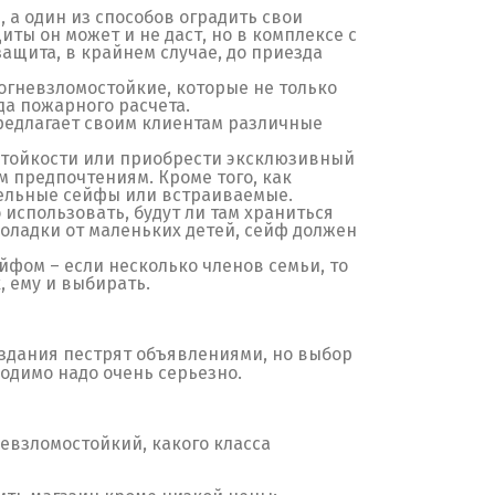
, а один из способов оградить свои
ты он может и не даст, но в комплексе с
ащита, в крайнем случае, до приезда
огневзломостойкие, которые не только
зда пожарного расчета.
редлагает своим клиентам различные
стойкости или приобрести эксклюзивный
 предпочтениям. Кроме того, как
бельные сейфы или встраиваемые.
 использовать, будут ли там храниться
оладки от маленьких детей, сейф должен
йфом – если несколько членов семьи, то
, ему и выбирать.
издания пестрят объявлениями, но выбор
ходимо надо очень серьезно.
невзломостойкий, какого класса