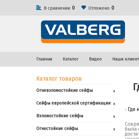
0
0
В сравнении:
Отложено:
Главная
Каталог
Видео
Наши клиен
Каталог товаров
Г
Огневзломостойкие сейфы
Сейфы европейской сертификации
Где 
>
Взломостойкие сейфы
Совре
Огнестойкие сейфы
была 
доста
ценно