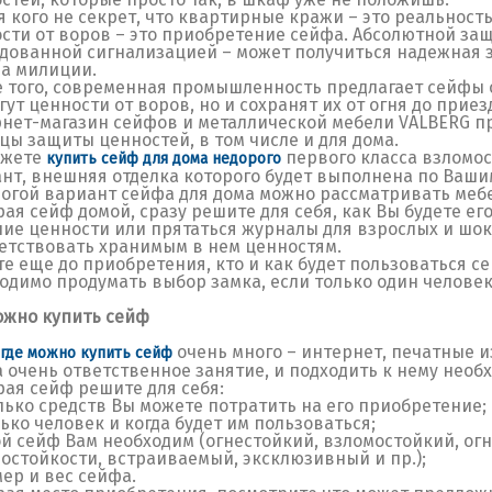
я кого не секрет, что квартирные кражи – это реальность
сти от воров – это приобретение сейфа. Абсолютной защи
дованной сигнализацией – может получиться надежная з
а милиции.
 того, современная промышленность предлагает сейфы 
гут ценности от воров, но и сохранят их от огня до прие
нет-магазин сейфов и металлической мебели VALBERG п
цы защиты ценностей, в том числе и для дома.
ожете
первого класса взломо
купить сейф для дома недорого
нт, внешняя отделка которого будет выполнена по Вашим
огой вариант сейфа для дома можно рассматривать ме
ая сейф домой, сразу решите для себя, как Вы будете его
ие ценности или прятаться журналы для взрослых и шок
етствовать хранимым в нем ценностям.
е еще до приобретения, кто и как будет пользоваться се
одимо продумать выбор замка, если только один человек
ожно купить сейф
очень много – интернет, печатные 
где можно купить сейф
 очень ответственное занятие, и подходить к нему необ
ая сейф решите для себя:
лько средств Вы можете потратить на его приобретение;
лько человек и когда будет им пользоваться;
ой сейф Вам необходим (огнестойкий, взломостойкий, ог
остойкости, встраиваемый, эксклюзивный и пр.);
мер и вес сейфа.