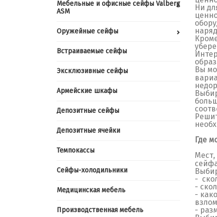
Мебельные и офисные сейфы Valberg
Ни дл
ASM
ценно
обору
наряд
Оружейные сейфы
Кроме
убере
Встраиваемые сейфы
Интер
образ
Вы м
Эксклюзивные сейфы
вариа
недор
Армейские шкафы
Выбир
больш
соотв
Депозитные сейфы
Решит
необх
Депозитные ячейки
Где м
Темпокассы
Мест,
сейфа
Сейфы-холодильники
Выбир
- ско
- ско
Медицинская мебель
- как
взлом
- раз
Производственная мебель