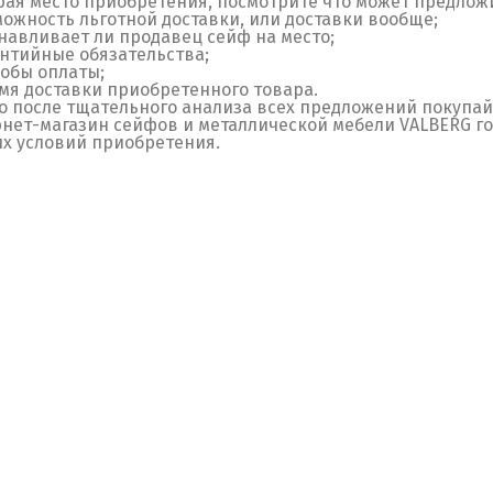
ая место приобретения, посмотрите что может предложи
можность льготной доставки, или доставки вообще;
анавливает ли продавец сейф на место;
антийные обязательства;
собы оплаты;
мя доставки приобретенного товара.
о после тщательного анализа всех предложений покупай
нет-магазин сейфов и металлической мебели VALBERG го
х условий приобретения.