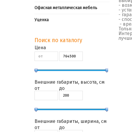
Выбир
- воз
Офисная металлическая мебель
- уст
- гар
- спо
Уценка
- вре
Тольк
Интер
лучши
Поиск по каталогу
Цена
Внешние габариты, высота, см
от
до
Внешние габариты, ширина, см
от
до