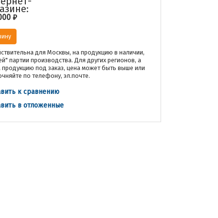
ернет-
азине:
000
₽
зину
ствительна для Москвы, на продукцию в наличии,
ей" партии производства. Для других регионов, а
а продукцию под заказ, цена может быть выше или
очняйте по телефону, эл.почте.
вить к сравнению
вить в отложенные