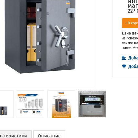
инт
маг
227 
+ В кор
Цена дей
из "свеж
так же н
ниже. Ут
Доба
Доба
актеристики
Описание