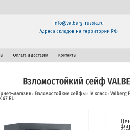
info@valberg-russia.ru
Адреса складов на территории РФ
ты
Оплата и доставка
Контакты
Взломостойкий сейф VALBE
рнет-магазин
Взломостойкие сейфы
IV класс
Valberg 
>
>
>
 67 EL
Цен
фи