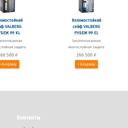
омостойкий
Взломостойкий
йф VALBERG
сейф VALBERG
БЕЖ 99 KL
РУБЕЖ 99 EL
атентованная
Запатентованная
слойная защита
многослойная защита
266 500
₽
266 500
₽
+ В корзину
+ В корзину
Контакты