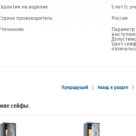
Гарантия на изделие
5 лет (с 
Страна производитель
Россия
Уточнение
Параметр 
выступающ
Допустимо
Цвет сейф
отличатьс
|
Предыдущий
Назад в раздел
жие сейфы: