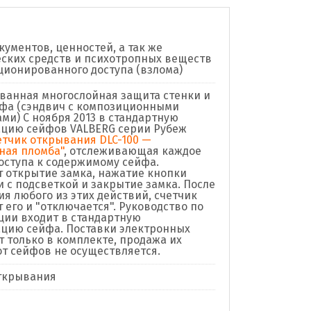
кументов, ценностей, а так же
ских средств и психотропных веществ
ционированного доступа (взлома)
ванная многослойная защита стенки и
фа (сэндвич с композиционными
ми) C ноября 2013 в стандартную
цию сейфов VALBERG серии Рубеж
тчик открывания DLC-100 —
ная пломба"
, отслеживающая каждое
оступа к содержимому сейфа.
 открытие замка, нажатие кнопки
 с подсветкой и закрытие замка. После
я любого из этих действий, счетчик
 его и "отключается". Руководство по
ции входит в стандартную
цию сейфа. Поставки электронных
т только в комплекте, продажа их
от сейфов не осуществляется.
ткрывания