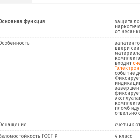
Основная функция
защита до
наркотиче
от несанк
Особенность
запатенто
двери сей
материала
комплекта
входит
сче
"электрон
событие д
Фиксирует
индикации
завершени
фиксирует
эксплуата
комплекта
пломб иду
отдельно 
Оснащение
счетчик о
Взломостойкость ГОСТ Р
4 класс