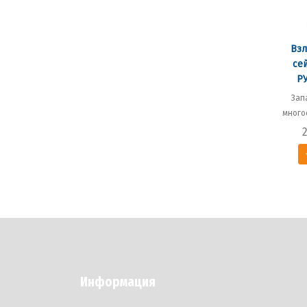
Взл
се
РУ
Зап
много
Информация