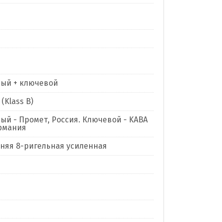
ый + ключевой
(Klass B)
ый - Промет, Россия. Ключевой - KABA
рмания
нняя 8-ригельная усиленная