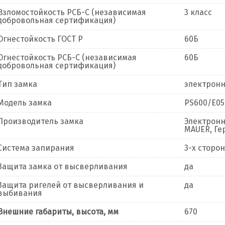
Взломостойкость РСБ-С (независимая
3 класс
добровольная сертификация)
Огнестойкость ГОСТ Р
60Б
Огнестойкость РСБ-С (независимая
60Б
добровольная сертификация)
Тип замка
электронн
Модель замка
PS600/E05 
Производитель замка
Электронн
MAUER, Ге
Система запирания
3-х сторо
Защита замка от высверливания
да
Защита ригелей от высверливания и
да
выбивания
Внешние габариты, высота, мм
670