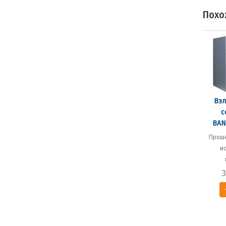
Похо
Взл
с
BAN
Проше
и