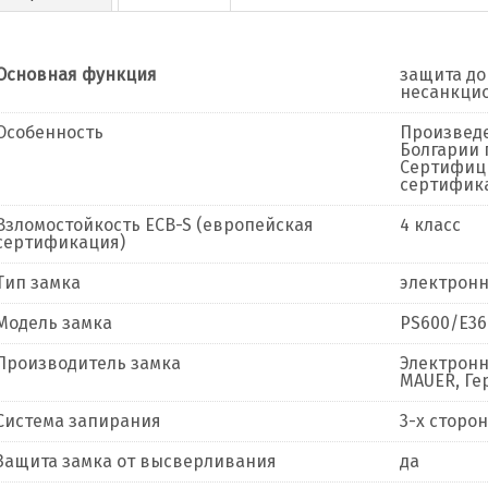
Основная функция
защита до
несанкцио
Особенность
Произведе
Болгарии 
Сертифици
сертифика
Взломостойкость ECB-S (европейская
4 класс
сертификация)
Тип замка
электронн
Модель замка
PS600/Е36 
Производитель замка
Электронн
MAUER, Ге
Система запирания
3-х сторо
Защита замка от высверливания
да