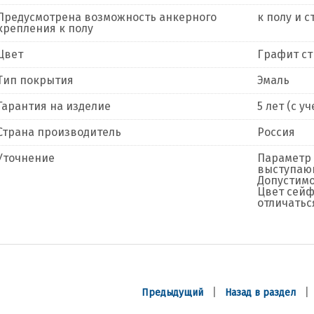
Предусмотрена возможность анкерного
к полу и с
крепления к полу
Цвет
Графит с
Тип покрытия
Эмаль
Гарантия на изделие
5 лет (с 
Страна производитель
Россия
Уточнение
Параметр 
выступающ
Допустимо
Цвет сейф
отличатьс
|
Предыдущий
Назад в раздел