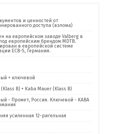
кументов и ценностей от
нированного доступа (взлома)
н на европейском заводе Valberg в
под европейским брендом MDTB.
рован в европейской системе
ции ECB-S, Германия.
ый + ключевой
(Klass B) + Kaba Mauer (Klass B)
ый - Промет, Россия. Ключевой - KABA
рмания
нняя усиленная 12-ригельная