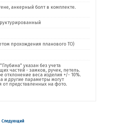
тене, анкерный болт в комплекте.
труктурированный
учетом прохождения планового ТО)
"Глубина" указан без учета
их частей - замков, ручек, петель.
е отклонение веса изделия +/- 10%.
а и другие параметры могут
я от представленных на фото.
|
Следующий