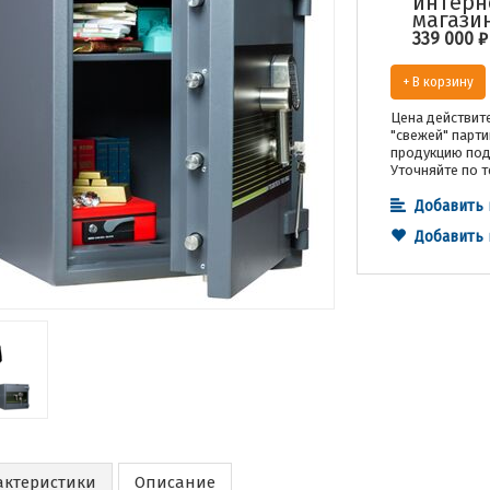
интерн
магази
339 000
₽
+ В корзину
Цена действите
"свежей" парти
продукцию под 
Уточняйте по т
Добавить 
Добавить
актеристики
Описание