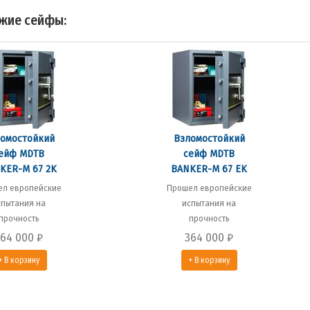
жие сейфы:
омостойкий
Взломостойкий
ейф MDTB
сейф MDTB
KER-M 67 2K
BANKER-M 67 EK
л европейские
Прошел европейские
спытания на
испытания на
прочность
прочность
364 000
₽
364 000
₽
+ В корзину
+ В корзину