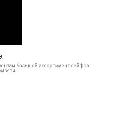
а
иентам большой ассортимент сейфов
имости: