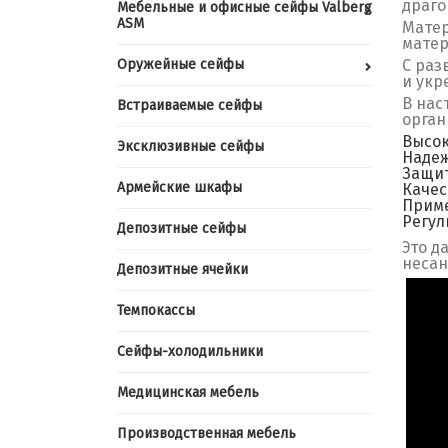
драго
Мебельные и офисные сейфы Valberg
ASM
Матер
матер
Оружейные сейфы
С раз
и укр
В нас
Встраиваемые сейфы
орган
Высок
Эксклюзивные сейфы
Надеж
Защит
Армейские шкафы
Качес
Прим
Регул
Депозитные сейфы
Это д
несан
Депозитные ячейки
Темпокассы
Сейфы-холодильники
Медицинская мебель
Производственная мебель