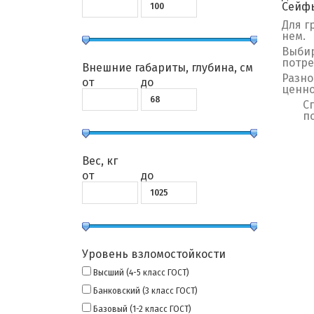
Сейф
Для г
нем.
Выбир
потре
Внешние габариты, глубина, см
Разно
от
до
ценно
С
п
Вес, кг
от
до
Уровень взломостойкости
Высший (4-5 класс ГОСТ)
Банковский (3 класс ГОСТ)
Базовый (1-2 класс ГОСТ)