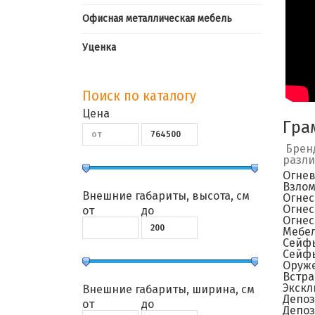
Офисная металлическая мебель
Уценка
Поиск по каталогу
Цена
Гра
Бренд
разли
Огне
Взло
Внешние габариты, высота, см
Огнес
Огнес
от
до
Огне
Мебе
Сейфы
Сейфы
Оруж
Встр
Экск
Внешние габариты, ширина, см
Депо
от
до
Депоз