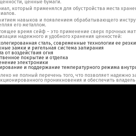
ценности, ценные бумаги.
иал, который применялся для обустройства места хране
иалов.
витием навыков и появлением обрабатывающего инструм
епляя его металлом.
тоящее время сейф – это применение сверх прочных ма
изации надежного и удобного хранения ценностей:
олегированная сталь, современные технологии ее резк
ные замки и ригельная система запирания
а от воздействия огня
твенное покрытие и отделка
енение электроники
ирование и поддержание температурного режима внутр
алеко не полный перечень того, что позволяет надежно 
кционированного проникновения и обеспечить владельц