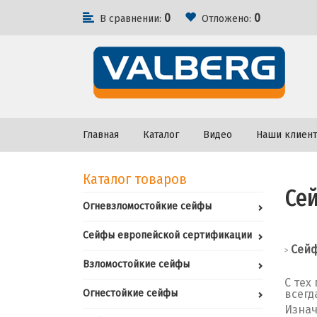
0
0
В сравнении:
Отложено:
Главная
Каталог
Видео
Наши клиен
Каталог товаров
Се
Огневзломостойкие сейфы
Сейфы европейской сертификации
Сейф
>
Взломостойкие сейфы
С тех
Огнестойкие сейфы
всегд
Изнач