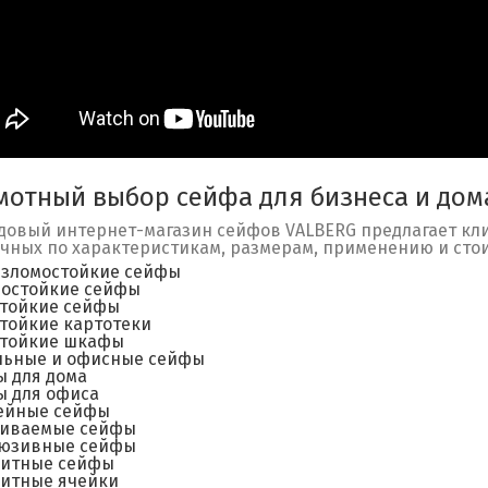
мотный выбор сейфа для бизнеса и дом
овый интернет-магазин сейфов VALBERG предлагает кл
чных по характеристикам, размерам, применению и сто
взломостойкие сейфы
мостойкие сейфы
тойкие сейфы
тойкие картотеки
стойкие шкафы
льные и офисные сейфы
 для дома
 для офиса
ейные сейфы
аиваемые сейфы
люзивные сейфы
зитные сейфы
итные ячейки