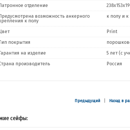
Патронное отделение
238х153х1
Предусмотрена возможность анкерного
к полу и к
крепления к полу
Цвет
Print
Тип покрытия
порошков
Гарантия на изделие
5 лет (с 
Страна производитель
Россия
|
Предыдущий
Назад в ра
жие сейфы: