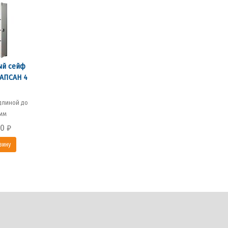
й сейф
АПСАН 4
 длиной до
 мм
00
₽
зину