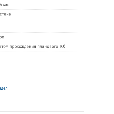
94 мм
 стене
ое
учетом прохождения планового ТО)
здел