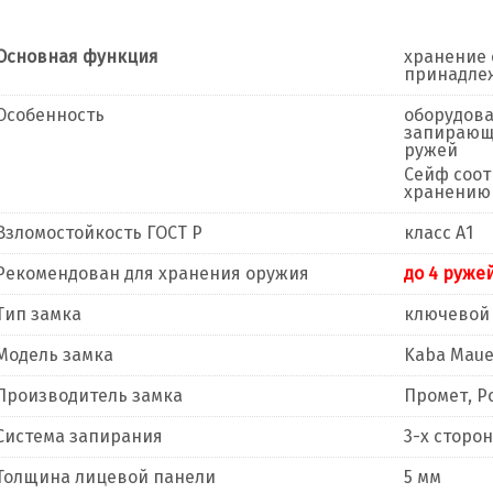
Основная функция
хранение 
принадле
Особенность
оборудова
запирающи
ружей
Сейф соот
хранению 
Взломостойкость ГОСТ Р
класс А1
Рекомендован для хранения оружия
до 4 ружей
Тип замка
ключевой
Модель замка
Kaba Mauer
Производитель замка
Промет, Р
Система запирания
3-х сторо
Толщина лицевой панели
5 мм