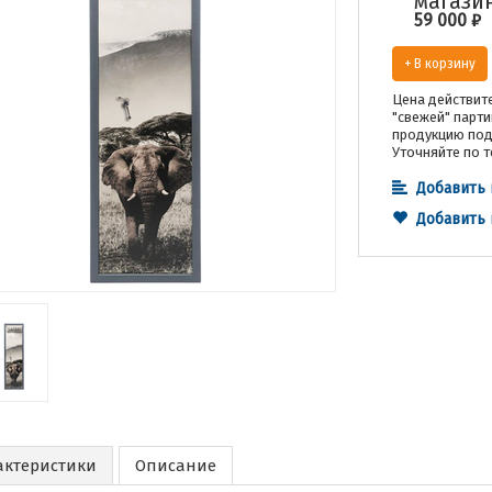
магази
59 000
₽
+ В корзину
Цена действите
"свежей" парти
продукцию под 
Уточняйте по т
Добавить 
Добавить
актеристики
Описание