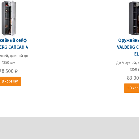
жейный сейф
Оружейны
ERG САПСАН 4
VALBERG С
EL
ужей, длиной до
1350 мм
До 4 ружей,
1350
78 500
₽
83 0
+ В корзину
+ В кор