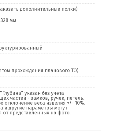
заказать дополнительные полки)
x 328 мм
труктурированный
учетом прохождения планового ТО)
"Глубина" указан без учета
их частей - замков, ручек, петель.
е отклонение веса изделия +/- 10%.
а и другие параметры могут
я от представленных на фото.