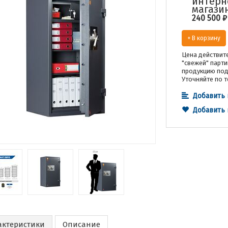
интерн
магази
240 500
₽
+ В корзину
Цена действите
"свежей" парти
продукцию под 
Уточняйте по т
Добавить 
Добавить
актеристики
Описание