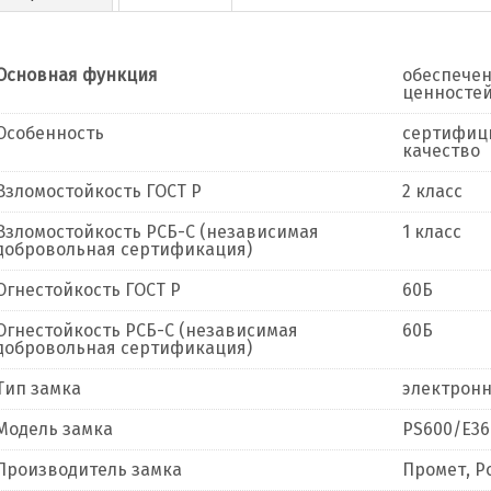
Основная функция
обеспечен
ценностей
Особенность
сертифици
качество
Взломостойкость ГОСТ Р
2 класс
Взломостойкость РСБ-С (независимая
1 класс
добровольная сертификация)
Огнестойкость ГОСТ Р
60Б
Огнестойкость РСБ-С (независимая
60Б
добровольная сертификация)
Тип замка
электрон
Модель замка
PS600/Е36 
Производитель замка
Промет, Р