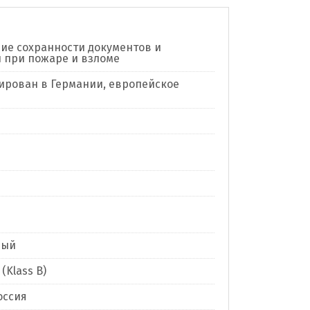
ие сохранности документов и
 при пожаре и взломе
рован в Германии, европейское
ный
(Klass B)
оссия