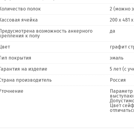
Количество полок
2 (можно 
Кассовая ячейка
200 x 481 
Предусмотрена возможность анкерного
да
крепления к полу
Цвет
графит с
Тип покрытия
эмаль
Гарантия на изделие
5 лет (с 
Страна производитель
Россия
Уточнение
Параметр 
выступающ
Допустимо
Цвет сейф
отличатьс