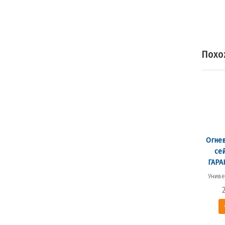
Похо
Огне
се
ГАРА
Униве