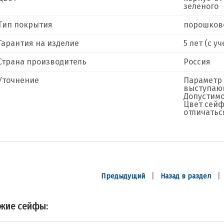
зеленого
Тип покрытия
порошков
Гарантия на изделие
5 лет (с 
Страна производитель
Россия
Уточнение
Параметр 
выступающ
Допустимо
Цвет сейф
отличатьс
|
Предыдущий
Назад в раздел
жие сейфы: