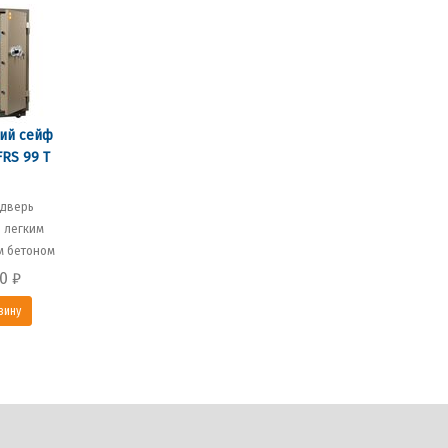
ий сейф
RS 99 T
 дверь
 легким
м бетоном
00
₽
зину