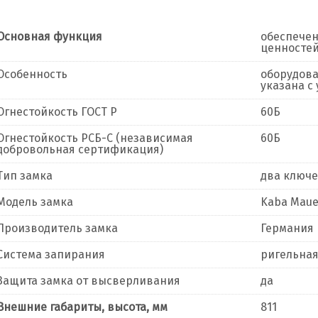
Основная функция
обеспечен
ценностей
Особенность
оборудова
указана с
Огнестойкость ГОСТ Р
60Б
Огнестойкость РСБ-С (независимая
60Б
добровольная сертификация)
Тип замка
два ключ
Модель замка
Kaba Maue
Производитель замка
Германия
Система запирания
ригельна
Защита замка от высверливания
да
Внешние габариты, высота, мм
811