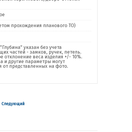
ое
учетом прохождения планового ТО)
"Глубина" указан без учета
их частей - замков, ручек, петель.
е отклонение веса изделия +/- 10%.
а и другие параметры могут
я от представленных на фото.
|
Следующий