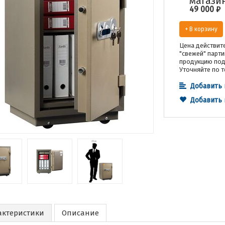
магази
49 000
₽
+ В корзину
Цена действите
"свежей" парти
продукцию под 
Уточняйте по т
Добавить 
Добавить
актеристики
Описание