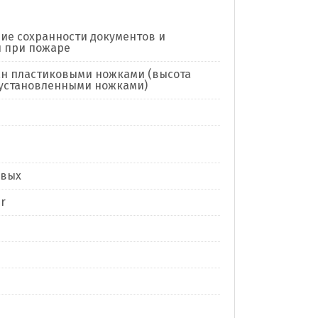
ие сохранности документов и
 при пожаре
н пластиковыми ножками (высота
 установленными ножками)
евых
r
я