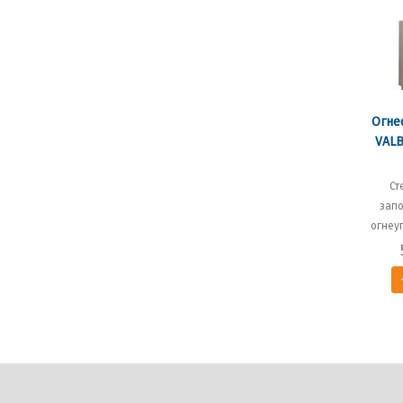
Огне
VALB
Ст
зап
огнеу