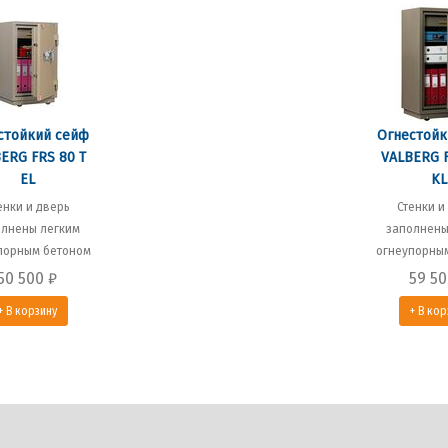
стойкий сейф
Огнестойк
ERG FRS 80 T
VALBERG F
EL
KL
енки и дверь
Стенки и
олнены легким
заполнены
порным бетоном
огнеупорны
50 500
₽
59 5
+ В корзину
+ В кор