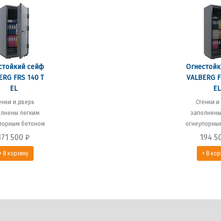
стойкий сейф
Огнестойк
ERG FRS 140 T
VALBERG F
EL
EL
енки и дверь
Стенки и
олнены легким
заполнены
порным бетоном
огнеупорны
171 500
₽
194 5
+ В корзину
+ В кор