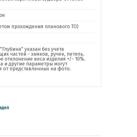
ое
учетом прохождения планового ТО)
"Глубина" указан без учета
их частей - замков, ручек, петель.
е отклонение веса изделия +/- 10%.
а и другие параметры могут
я от представленных на фото.
здел