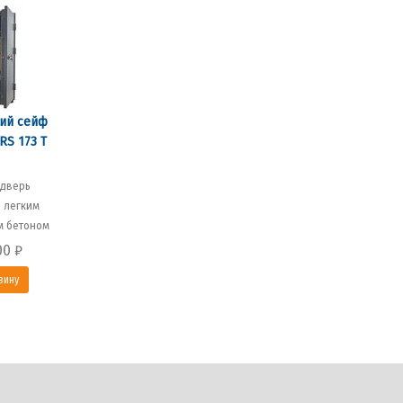
ий сейф
RS 173 T
 дверь
 легким
м бетоном
00
₽
зину