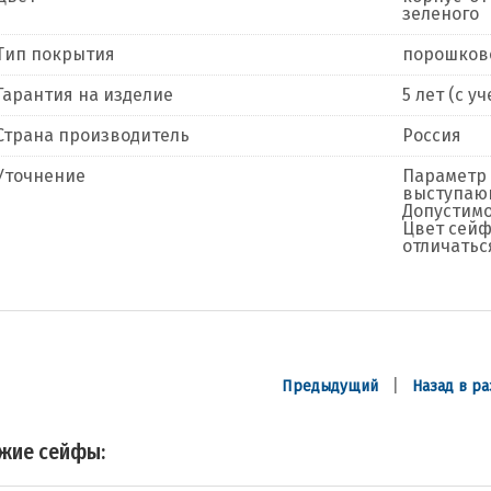
зеленого
Тип покрытия
порошков
Гарантия на изделие
5 лет (с 
Страна производитель
Россия
Уточнение
Параметр 
выступающ
Допустимо
Цвет сейф
отличатьс
|
Предыдущий
Назад в ра
жие сейфы: