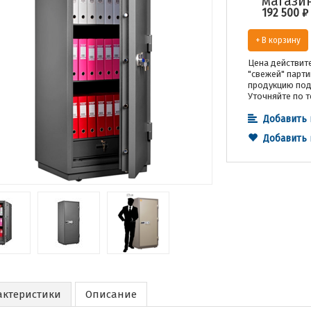
магази
192 500
₽
+ В корзину
Цена действите
"свежей" парти
продукцию под 
Уточняйте по т
Добавить 
Добавить
актеристики
Описание