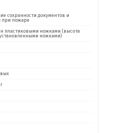
ие сохранности документов и
 при пожаре
н пластиковыми ножками (высота
 установленными ножками)
евых
r
я