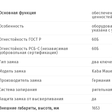
Основная функция
обеспечен
ценностей
Особенность
оборудова
указана с
Огнестойкость ГОСТ Р
60Б
Огнестойкость РСБ-С (независимая
60Б
добровольная сертификация)
Тип замка
два ключ
Модель замка
Kaba Maue
Производитель замка
Германия
Система запирания
ригельна
Защита замка от высверливания
да
Внешние габариты, высота, мм
1653