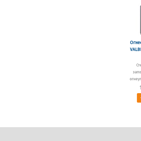
Огне
VALB
Ст
зап
огнеу